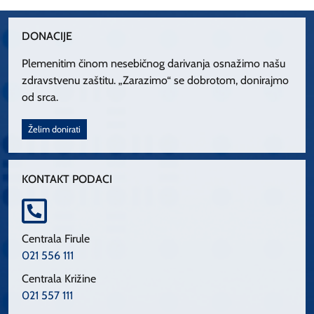
DONACIJE
Plemenitim činom nesebičnog darivanja osnažimo našu
zdravstvenu zaštitu. „Zarazimo“ se dobrotom, donirajmo
od srca.
Želim donirati
KONTAKT PODACI
Centrala Firule
021 556 111
Centrala Križine
021 557 111