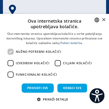
×
Spinčićeva 1, 21000 Split
Ova internetska stranica
Hrvatska
upotrebljava kolačiće.
CROATIAN
Ova internetska stranica upotrebljava kolačiće u svrhe poboljšanja
korisničkog iskustva. Uporabom internetske stranice prihvaćate sve
ENGLISH
kolačiće sukladno našoj
Politici kolačića.
office@kbsplit.hr
NUŽNO POTREBNI KOLAČIĆI
LINKOVI
IZVEDBENI KOLAČIĆI
CILJANI KOLAČIĆI
Uvjeti korištenja
FUNKCIONALNI KOLAČIĆI
Izjava o pristupačnosti
PRIHVATI SVE
ODBACI SVE
PRIKAŽI DETALJE
C
S
Sva prava pridržana KBC Split 2026.