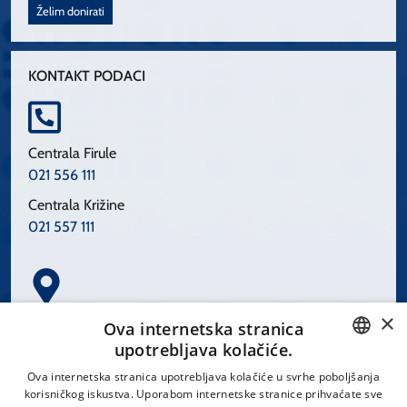
Želim donirati
KONTAKT PODACI
Centrala Firule
021 556 111
Centrala Križine
021 557 111
×
Spinčićeva 1, 21000 Split
Ova internetska stranica
Hrvatska
upotrebljava kolačiće.
CROATIAN
Ova internetska stranica upotrebljava kolačiće u svrhe poboljšanja
korisničkog iskustva. Uporabom internetske stranice prihvaćate sve
ENGLISH