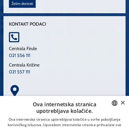
Želim donirati
KONTAKT PODACI
Centrala Firule
021 556 111
Centrala Križine
021 557 111
×
Spinčićeva 1, 21000 Split
Ova internetska stranica
Hrvatska
upotrebljava kolačiće.
CROATIAN
Ova internetska stranica upotrebljava kolačiće u svrhe poboljšanja
korisničkog iskustva. Uporabom internetske stranice prihvaćate sve
ENGLISH