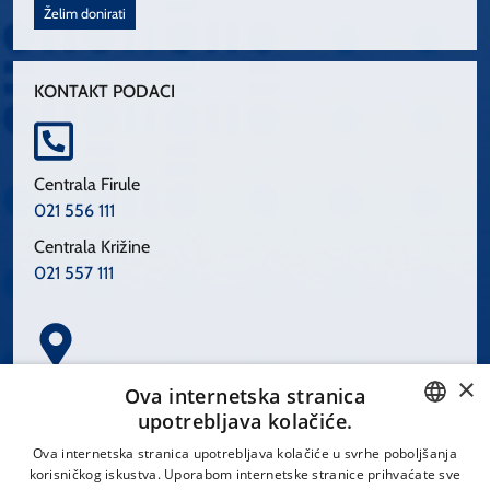
Želim donirati
KONTAKT PODACI
Centrala Firule
021 556 111
Centrala Križine
021 557 111
×
Spinčićeva 1, 21000 Split
Ova internetska stranica
Hrvatska
upotrebljava kolačiće.
CROATIAN
Ova internetska stranica upotrebljava kolačiće u svrhe poboljšanja
korisničkog iskustva. Uporabom internetske stranice prihvaćate sve
ENGLISH