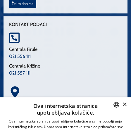
Želim donirati
KONTAKT PODACI
Centrala Firule
021 556 111
Centrala Križine
021 557 111
×
Spinčićeva 1, 21000 Split
Ova internetska stranica
Hrvatska
upotrebljava kolačiće.
CROATIAN
Ova internetska stranica upotrebljava kolačiće u svrhe poboljšanja
korisničkog iskustva. Uporabom internetske stranice prihvaćate sve
ENGLISH