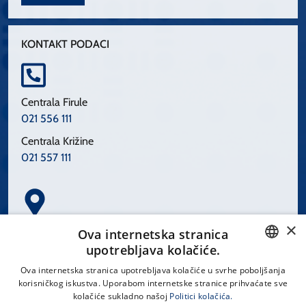
KONTAKT PODACI
Centrala Firule
021 556 111
Centrala Križine
021 557 111
×
Spinčićeva 1, 21000 Split
Ova internetska stranica
Hrvatska
upotrebljava kolačiće.
CROATIAN
Ova internetska stranica upotrebljava kolačiće u svrhe poboljšanja
korisničkog iskustva. Uporabom internetske stranice prihvaćate sve
ENGLISH
kolačiće sukladno našoj
Politici kolačića.
office@kbsplit.hr