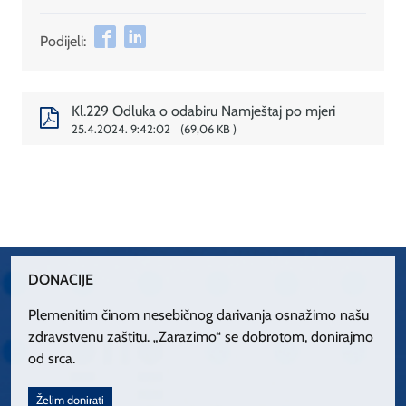
Podijeli:
Kl.229 Odluka o odabiru Namještaj po mjeri
25.4.2024. 9:42:02
69,06 KB
DONACIJE
Plemenitim činom nesebičnog darivanja osnažimo našu
zdravstvenu zaštitu. „Zarazimo“ se dobrotom, donirajmo
od srca.
Želim donirati