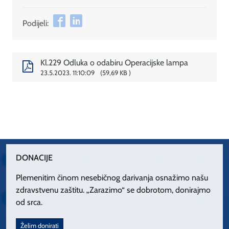
Podijeli:
Kl.229 Odluka o odabiru Operacijske lampa
23.5.2023. 11:10:09
59,69 KB
DONACIJE
Plemenitim činom nesebičnog darivanja osnažimo našu
zdravstvenu zaštitu. „Zarazimo“ se dobrotom, donirajmo
od srca.
Želim donirati