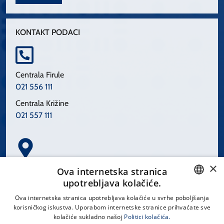
KONTAKT PODACI
Centrala Firule
021 556 111
Centrala Križine
021 557 111
×
Spinčićeva 1, 21000 Split
Ova internetska stranica
Hrvatska
upotrebljava kolačiće.
CROATIAN
Ova internetska stranica upotrebljava kolačiće u svrhe poboljšanja
korisničkog iskustva. Uporabom internetske stranice prihvaćate sve
ENGLISH
kolačiće sukladno našoj
Politici kolačića.
office@kbsplit.hr