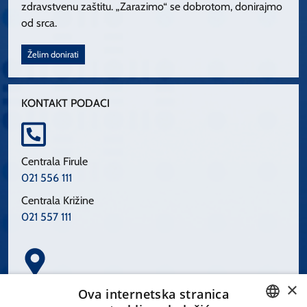
zdravstvenu zaštitu. „Zarazimo“ se dobrotom, donirajmo
od srca.
Želim donirati
KONTAKT PODACI
Centrala Firule
021 556 111
Centrala Križine
021 557 111
×
Spinčićeva 1, 21000 Split
Ova internetska stranica
Hrvatska