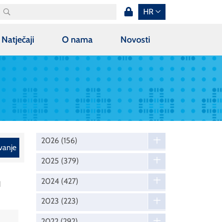
HR
Natječaji
O nama
Novosti
2026
(156)
vanje
2025
(379)
u
2024
(427)
2023
(223)
2022
(292)