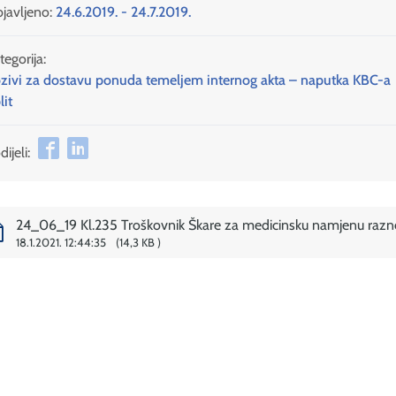
javljeno:
24.6.2019. - 24.7.2019.
tegorija:
zivi za dostavu ponuda temeljem internog akta – naputka KBC-a
lit
ijeli:
24_06_19 Kl.235 Troškovnik Škare za medicinsku namjenu razn
18.1.2021. 12:44:35
14,3 KB