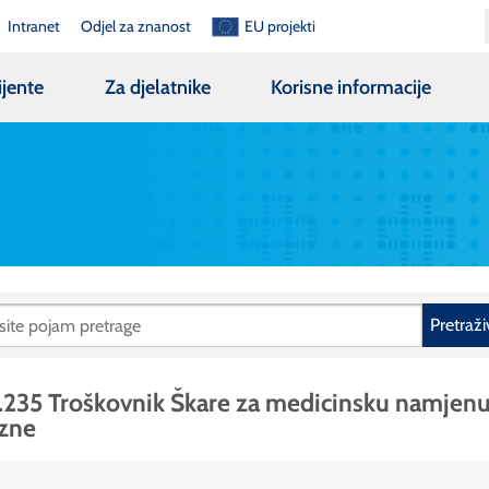
Intranet
Odjel za znanost
EU projekti
ijente
Za djelatnike
Korisne informacije
Pretraži
.235 Troškovnik Škare za medicinsku namjen
zne