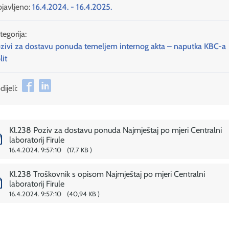
javljeno:
16.4.2024. - 16.4.2025.
tegorija:
zivi za dostavu ponuda temeljem internog akta – naputka KBC-a
lit
ijeli:
Kl.238 Poziv za dostavu ponuda Najmještaj po mjeri Centralni
laboratorij Firule
16.4.2024. 9:57:10
17,7 KB
Kl.238 Troškovnik s opisom Najmještaj po mjeri Centralni
laboratorij Firule
16.4.2024. 9:57:10
40,94 KB