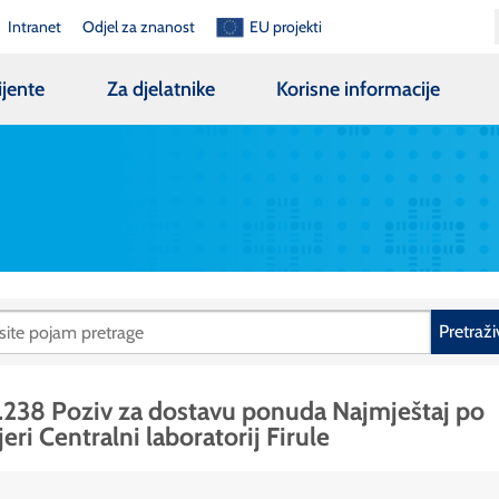
Intranet
Odjel za znanost
EU projekti
ijente
Za djelatnike
Korisne informacije
Pretraži
.238 Poziv za dostavu ponuda Najmještaj po
eri Centralni laboratorij Firule