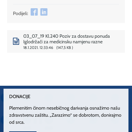
Podijeli:
03_07_19 Kl.240 Poziv za dostavu ponuda
Iglodržači za medicinsku namjenu razne
18.1.2021. 12:33:46
147,5 KB
DONACIJE
Plemenitim činom nesebičnog darivanja osnažimo našu
zdravstvenu zaštitu. „Zarazimo“ se dobrotom, donirajmo
od srca.