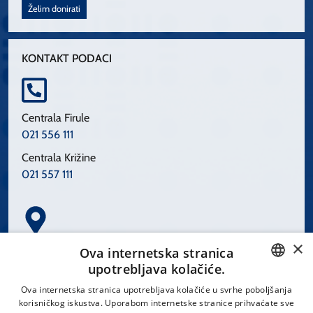
Želim donirati
KONTAKT PODACI
Centrala Firule
021 556 111
Centrala Križine
021 557 111
×
Spinčićeva 1, 21000 Split
Ova internetska stranica
Hrvatska
upotrebljava kolačiće.
CROATIAN
Ova internetska stranica upotrebljava kolačiće u svrhe poboljšanja
korisničkog iskustva. Uporabom internetske stranice prihvaćate sve
ENGLISH