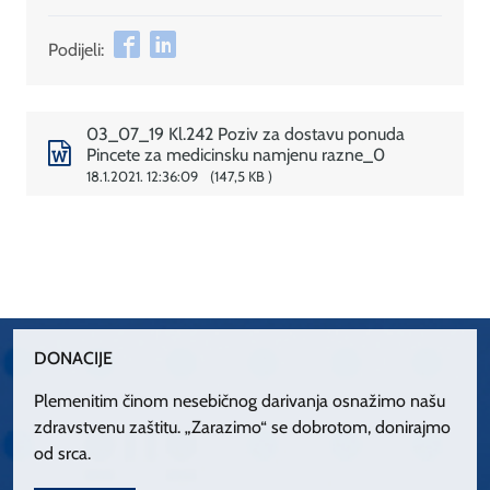
Podijeli:
03_07_19 Kl.242 Poziv za dostavu ponuda
Pincete za medicinsku namjenu razne_0
18.1.2021. 12:36:09
147,5 KB
DONACIJE
Plemenitim činom nesebičnog darivanja osnažimo našu
zdravstvenu zaštitu. „Zarazimo“ se dobrotom, donirajmo
od srca.