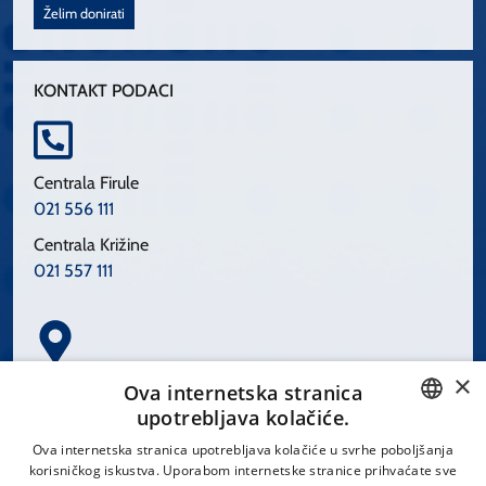
Želim donirati
KONTAKT PODACI
Centrala Firule
021 556 111
Centrala Križine
021 557 111
×
Spinčićeva 1, 21000 Split
Ova internetska stranica
Hrvatska
upotrebljava kolačiće.
CROATIAN
Ova internetska stranica upotrebljava kolačiće u svrhe poboljšanja
korisničkog iskustva. Uporabom internetske stranice prihvaćate sve
ENGLISH