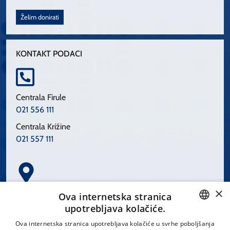
Želim donirati
KONTAKT PODACI
Centrala Firule
021 556 111
Centrala Križine
021 557 111
×
Spinčićeva 1, 21000 Split
Ova internetska stranica
Hrvatska
upotrebljava kolačiće.
CROATIAN
Ova internetska stranica upotrebljava kolačiće u svrhe poboljšanja