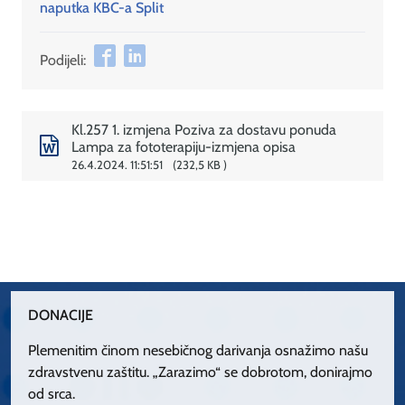
naputka KBC-a Split
Podijeli:
Kl.257 1. izmjena Poziva za dostavu ponuda
Lampa za fototerapiju-izmjena opisa
26.4.2024. 11:51:51
232,5 KB
DONACIJE
Plemenitim činom nesebičnog darivanja osnažimo našu
zdravstvenu zaštitu. „Zarazimo“ se dobrotom, donirajmo
od srca.