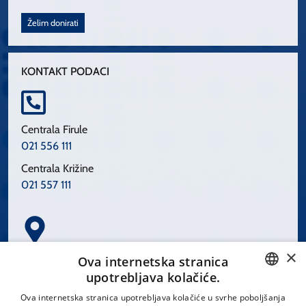
Želim donirati
KONTAKT PODACI
Centrala Firule
021 556 111
Centrala Križine
021 557 111
×
Spinčićeva 1, 21000 Split
Ova internetska stranica
Hrvatska
upotrebljava kolačiće.
CROATIAN
Ova internetska stranica upotrebljava kolačiće u svrhe poboljšanja