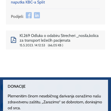
naputka KBC-a Split
Podijeli:
Kl.269 Odluka o odabiru Strecheri _nosila,kolica
za transport ležećih pacijenata
15.5.2023. 14:12:53
66,05 KB
DONACIJE
Plemenitim činom nesebičnog darivanja osnažimo našu
zdravstvenu zaštitu. „Zarazimo“ se dobrotom, donirajmo
od srca.