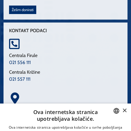
Želim donirati
KONTAKT PODACI
Centrala Firule
021 556 111
Centrala Križine
021 557 111
×
Spinčićeva 1, 21000 Split
Ova internetska stranica
Hrvatska
upotrebljava kolačiće.
CROATIAN
Ova internetska stranica upotrebljava kolačiće u svrhe poboljšanja