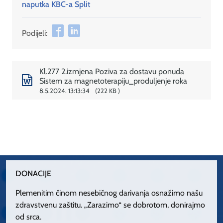
naputka KBC-a Split
Podijeli:
Kl.277 2.izmjena Poziva za dostavu ponuda
Sistem za magnetoterapiju_produljenje roka
8.5.2024. 13:13:34
222 KB
DONACIJE
Plemenitim činom nesebičnog darivanja osnažimo našu
zdravstvenu zaštitu. „Zarazimo“ se dobrotom, donirajmo
od srca.