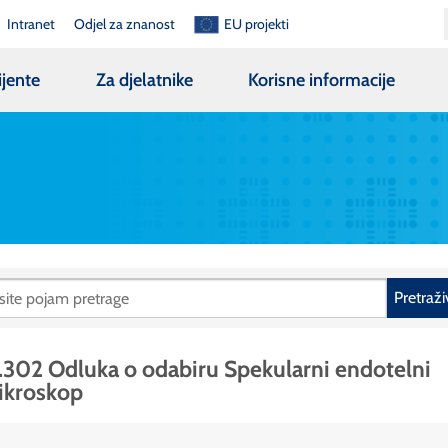
Intranet
Odjel za znanost
EU projekti
ijente
Za djelatnike
Korisne informacije
Pretraži
.302 Odluka o odabiru Spekularni endotelni
ikroskop