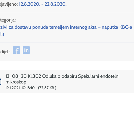
javljeno:
12.8.2020. - 22.8.2020.
tegorija:
zivi za dostavu ponuda temeljem internog akta – naputka KBC-a
lit
ijeli:
12_08_20 Kl.302 Odluka o odabiru Spekularni endotelni
mikroskop
19.1.2021. 10:18:10
72,87 KB