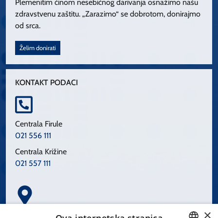
Plemenitim činom nesebičnog darivanja osnažimo našu
zdravstvenu zaštitu. „Zarazimo“ se dobrotom, donirajmo
od srca.
Želim donirati
KONTAKT PODACI
Centrala Firule
021 556 111
Centrala Križine
021 557 111
×
Spinčićeva 1, 21000 Split