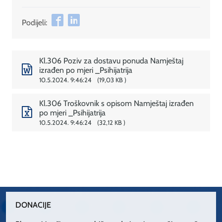
Podijeli:
Kl.306 Poziv za dostavu ponuda Namještaj
izrađen po mjeri _Psihijatrija
10.5.2024. 9:46:24
19,03 KB
Kl.306 Troškovnik s opisom Namještaj izrađen
po mjeri _Psihijatrija
10.5.2024. 9:46:24
32,12 KB
DONACIJE