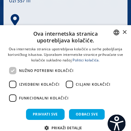
021 557 111
×
Spinčićeva 1, 21000 Split
Ova internetska stranica
Hrvatska
upotrebljava kolačiće.
CROATIAN
Ova internetska stranica upotrebljava kolačiće u svrhe poboljšanja
korisničkog iskustva. Uporabom internetske stranice prihvaćate sve
ENGLISH
kolačiće sukladno našoj
Politici kolačića.
office@kbsplit.hr
NUŽNO POTREBNI KOLAČIĆI
LINKOVI
IZVEDBENI KOLAČIĆI
CILJANI KOLAČIĆI
Uvjeti korištenja
FUNKCIONALNI KOLAČIĆI
Izjava o pristupačnosti
PRIHVATI SVE
ODBACI SVE
PRIKAŽI DETALJE