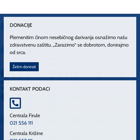
DONACIJE
Plemenitim činom nesebičnog darivanja osnažimo našu
zdravstvenu zaštitu. „Zarazimo“ se dobrotom, donirajmo
od srca.
Želim donirati
KONTAKT PODACI
Centrala Firule
021 556 111
Centrala Križine