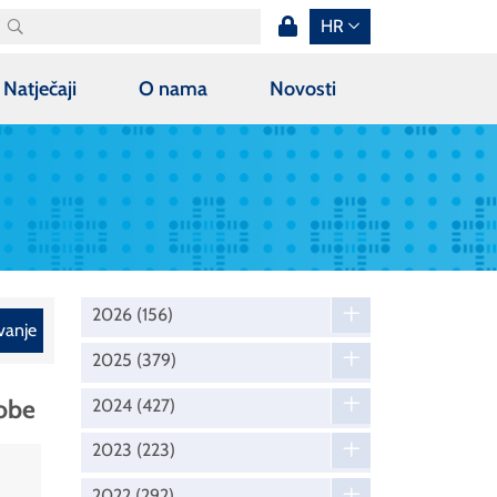
HR
Natječaji
O nama
Novosti
2026
(156)
vanje
2025
(379)
sobe
2024
(427)
2023
(223)
2022
(292)