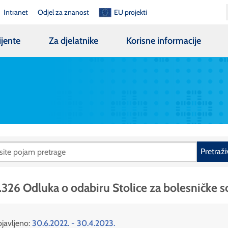
Intranet
Odjel za znanost
EU projekti
ijente
Za djelatnike
Korisne informacije
Pretraži
.326 Odluka o odabiru Stolice za bolesničke 
javljeno:
30.6.2022. - 30.4.2023.