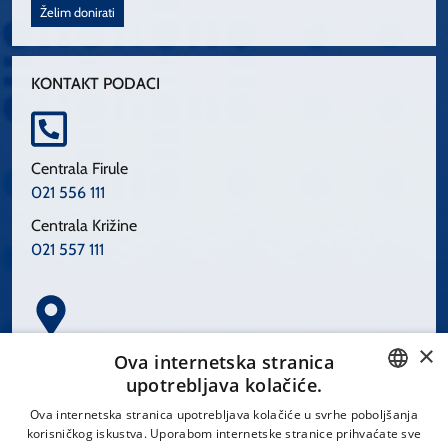
Želim donirati
KONTAKT PODACI
Centrala Firule
021 556 111
Centrala Križine
021 557 111
×
Spinčićeva 1, 21000 Split
Ova internetska stranica
Hrvatska
upotrebljava kolačiće.
CROATIAN
Ova internetska stranica upotrebljava kolačiće u svrhe poboljšanja
korisničkog iskustva. Uporabom internetske stranice prihvaćate sve
ENGLISH