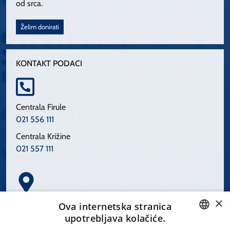
od srca.
Želim donirati
KONTAKT PODACI
Centrala Firule
021 556 111
Centrala Križine
021 557 111
×
Spinčićeva 1, 21000 Split
Ova internetska stranica
Hrvatska
upotrebljava kolačiće.