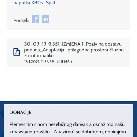
naputka KBC-a Split
Podijeli:
30_09_19 Kl.351_IZMJENA 1_Poziv na dostavu
ponuda_Adaptacija i prilagodba prostora Sluzbe
za informatiku
18.1.2021. 11:36:39
1,11 MB
DONACIJE
Plemenitim činom nesebičnog darivanja osnažimo našu
zdravstvenu zaštitu. „Zarazimo“ se dobrotom, donirajmo