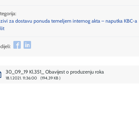
tegorija:
zivi za dostavu ponuda temeljem internog akta – naputka KBC-a
lit
ijeli:
30_09_19 Kl.351_ Obavijest o produzenju roka
18.1.2021. 11:36:00
194,39 KB