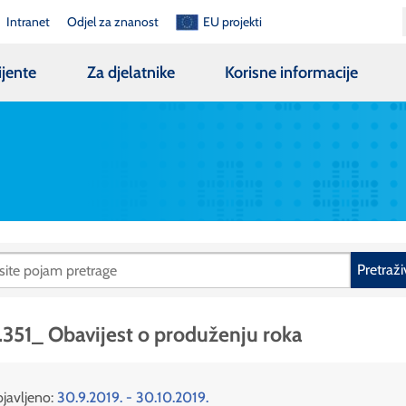
Intranet
Odjel za znanost
EU projekti
ijente
Za djelatnike
Korisne informacije
Pretraži
.351_ Obavijest o produženju roka
javljeno:
30.9.2019. - 30.10.2019.