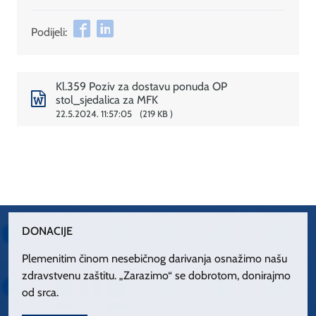
Podijeli:
Kl.359 Poziv za dostavu ponuda OP
stol_sjedalica za MFK
22.5.2024. 11:57:05
219 KB
DONACIJE
Plemenitim činom nesebičnog darivanja osnažimo našu
zdravstvenu zaštitu. „Zarazimo“ se dobrotom, donirajmo
od srca.