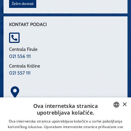
Želim donirati
KONTAKT PODACI
Centrala Firule
021 556 111
Centrala Križine
021 557 111
×
Spinčićeva 1, 21000 Split
Ova internetska stranica
Hrvatska
upotrebljava kolačiće.
CROATIAN
Ova internetska stranica upotrebljava kolačiće u svrhe poboljšanja
korisničkog iskustva. Uporabom internetske stranice prihvaćate sve
ENGLISH