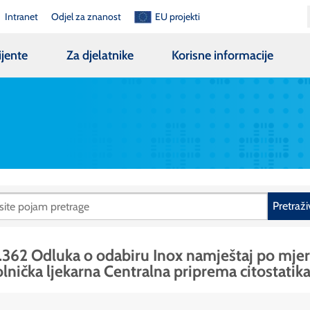
Intranet
Odjel za znanost
EU projekti
ijente
Za djelatnike
Korisne informacije
Pretraži
.362 Odluka o odabiru Inox namještaj po mjer
lnička ljekarna Centralna priprema citostatik