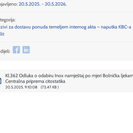
javljeno:
20.5.2025. - 20.5.2026.
tegorija:
zivi za dostavu ponuda temeljem internog akta – naputka KBC-a
lit
ijeli:
Kl.362 Odluka o odabiru Inox namještaj po mjeri Bolnička ljekar
Centralna priprema citostatika
20.5.2025. 9:10:08
73,47 KB