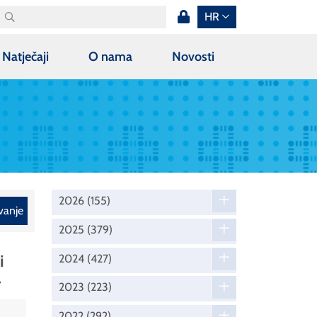
HR
Natječaji
O nama
Novosti
2026
(155)
vanje
2025
(379)
i
2024
(427)
a
2023
(223)
2022
(292)