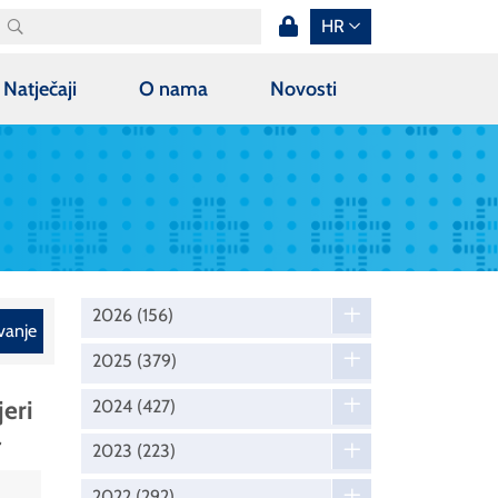
HR
Natječaji
O nama
Novosti
2026
(156)
vanje
2025
(379)
eri
2024
(427)
a
2023
(223)
2022
(292)