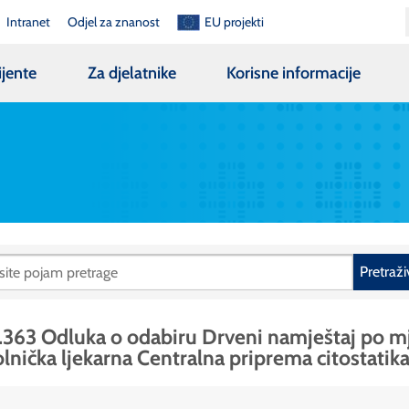
Intranet
Odjel za znanost
EU projekti
ijente
Za djelatnike
Korisne informacije
Pretraži
.363 Odluka o odabiru Drveni namještaj po mj
lnička ljekarna Centralna priprema citostatik