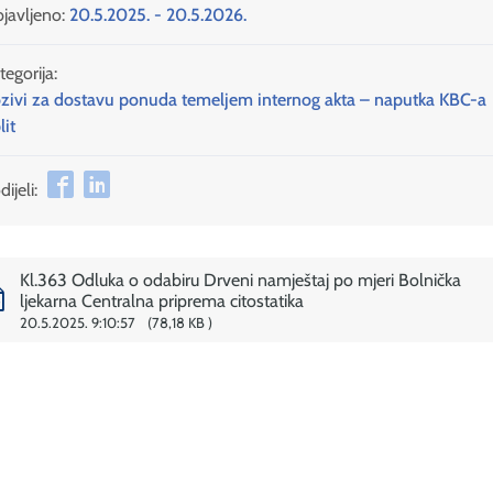
javljeno:
20.5.2025. - 20.5.2026.
tegorija:
zivi za dostavu ponuda temeljem internog akta – naputka KBC-a
lit
ijeli:
Kl.363 Odluka o odabiru Drveni namještaj po mjeri Bolnička
ljekarna Centralna priprema citostatika
20.5.2025. 9:10:57
78,18 KB