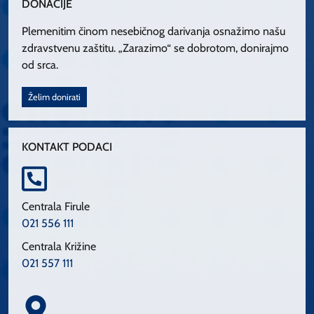
DONACIJE
Plemenitim činom nesebičnog darivanja osnažimo našu
zdravstvenu zaštitu. „Zarazimo“ se dobrotom, donirajmo
od srca.
Želim donirati
KONTAKT PODACI
Centrala Firule
021 556 111
Centrala Križine
021 557 111