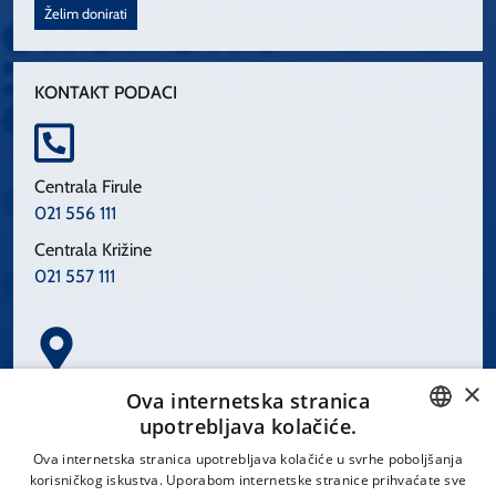
Želim donirati
KONTAKT PODACI
Centrala Firule
021 556 111
Centrala Križine
021 557 111
×
Spinčićeva 1, 21000 Split
Ova internetska stranica
Hrvatska
upotrebljava kolačiće.
CROATIAN
Ova internetska stranica upotrebljava kolačiće u svrhe poboljšanja
korisničkog iskustva. Uporabom internetske stranice prihvaćate sve
ENGLISH