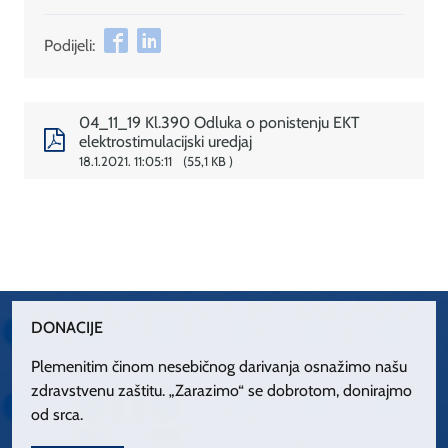
Podijeli:
04_11_19 Kl.390 Odluka o ponistenju EKT
elektrostimulacijski uredjaj
18.1.2021. 11:05:11
55,1 KB
DONACIJE
Plemenitim činom nesebičnog darivanja osnažimo našu
zdravstvenu zaštitu. „Zarazimo“ se dobrotom, donirajmo
od srca.