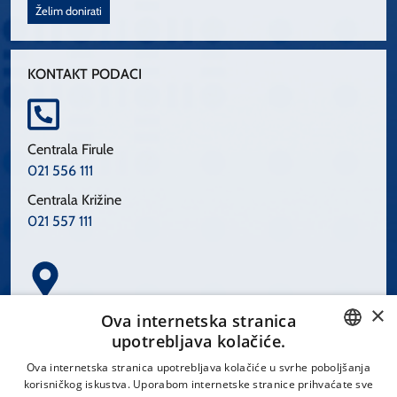
Želim donirati
KONTAKT PODACI
Centrala Firule
021 556 111
Centrala Križine
021 557 111
×
Spinčićeva 1, 21000 Split
Ova internetska stranica
Hrvatska
upotrebljava kolačiće.
CROATIAN
Ova internetska stranica upotrebljava kolačiće u svrhe poboljšanja
korisničkog iskustva. Uporabom internetske stranice prihvaćate sve
ENGLISH