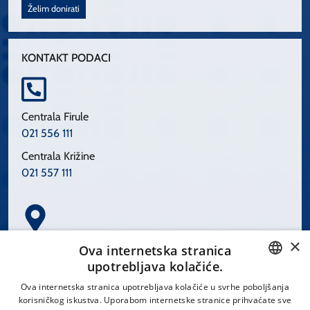
Želim donirati
KONTAKT PODACI
Centrala Firule
021 556 111
Centrala Križine
021 557 111
×
Spinčićeva 1, 21000 Split
Ova internetska stranica
Hrvatska
upotrebljava kolačiće.
CROATIAN
Ova internetska stranica upotrebljava kolačiće u svrhe poboljšanja
korisničkog iskustva. Uporabom internetske stranice prihvaćate sve
ENGLISH