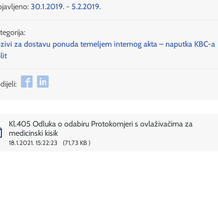
javljeno:
30.1.2019. - 5.2.2019.
tegorija:
zivi za dostavu ponuda temeljem internog akta – naputka KBC-a
lit
ijeli:
Kl.405 Odluka o odabiru Protokomjeri s ovlaživačima za
medicinski kisik
18.1.2021. 15:22:23
71,73 KB