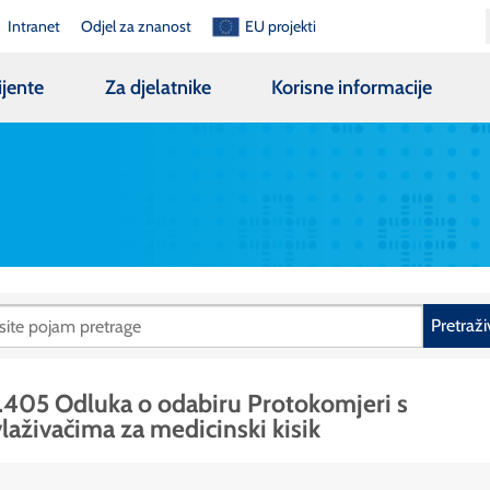
Intranet
Odjel za znanost
EU projekti
ijente
Za djelatnike
Korisne informacije
Pretraži
.405 Odluka o odabiru Protokomjeri s
laživačima za medicinski kisik