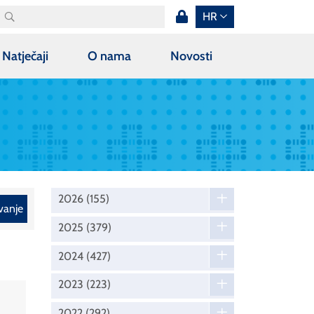
HR
Natječaji
O nama
Novosti
2026
(155)
vanje
2025
(379)
2024
(427)
2023
(223)
2022
(292)