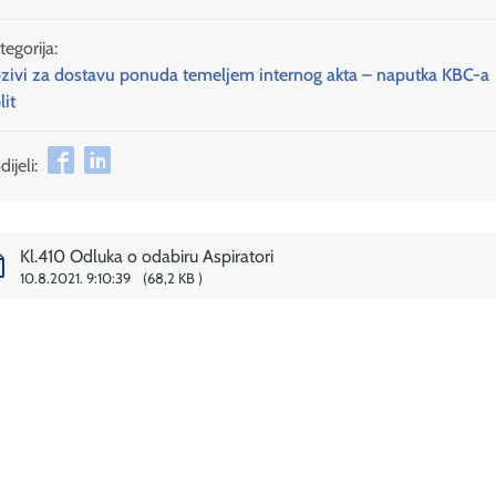
tegorija:
zivi za dostavu ponuda temeljem internog akta – naputka KBC-a
lit
ijeli:
Kl.410 Odluka o odabiru Aspiratori
10.8.2021. 9:10:39
68,2 KB