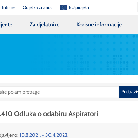
Intranet
Odjel za znanost
EU projekti
ijente
Za djelatnike
Korisne informacije
Pretraži
.410 Odluka o odabiru Aspiratori
javljeno:
10.8.2021. - 30.4.2023.