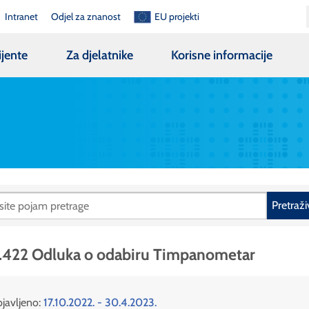
Intranet
Odjel za znanost
EU projekti
ijente
Za djelatnike
Korisne informacije
Pretraži
.422 Odluka o odabiru Timpanometar
javljeno:
17.10.2022. - 30.4.2023.