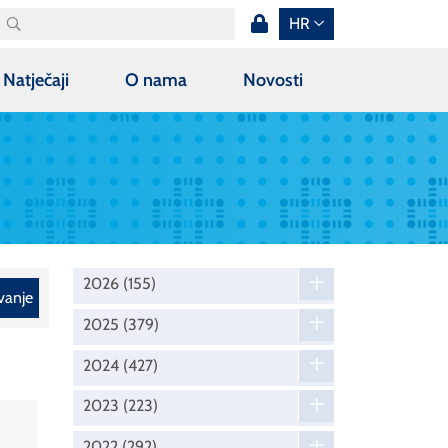
HR
Natječaji
O nama
Novosti
2026
(155)
vanje
2025
(379)
2024
(427)
2023
(223)
2022
(292)