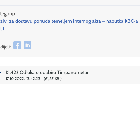
tegorija:
zivi za dostavu ponuda temeljem internog akta – naputka KBC-a
lit
ijeli:
Kl.422 Odluka o odabiru Timpanometar
17.10.2022. 13:42:23
61,57 KB