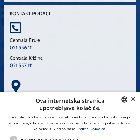
KONTAKT PODACI
Centrala Firule
021 556 111
Centrala Križine
021 557 111
×
Spinčićeva 1, 21000 Split
Ova internetska stranica
Hrvatska
upotrebljava kolačiće.
CROATIAN
Ova internetska stranica upotrebljava kolačiće u svrhe poboljšanja
korisničkog iskustva. Uporabom internetske stranice prihvaćate sve
ENGLISH
kolačiće sukladno našoj
Politici kolačića.
office@kbsplit.hr