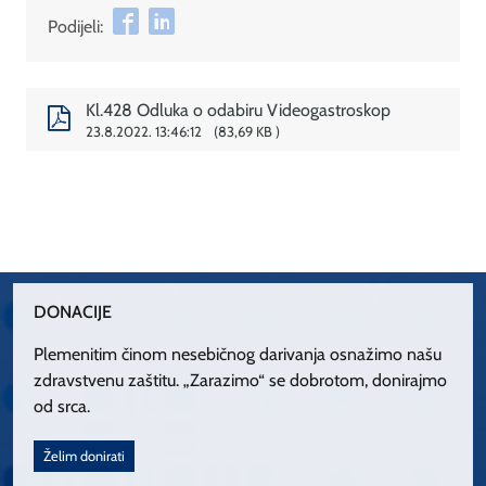
Podijeli:
Kl.428 Odluka o odabiru Videogastroskop
23.8.2022. 13:46:12
83,69 KB
DONACIJE
Plemenitim činom nesebičnog darivanja osnažimo našu
zdravstvenu zaštitu. „Zarazimo“ se dobrotom, donirajmo
od srca.
Želim donirati