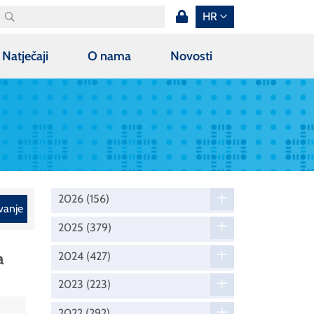
HR
Natječaji
O nama
Novosti
2026
(156)
vanje
2025
(379)
a
2024
(427)
2023
(223)
2022
(292)