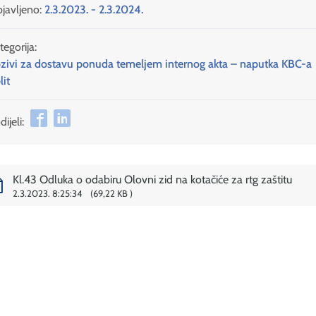
javljeno:
2.3.2023. - 2.3.2024.
tegorija:
zivi za dostavu ponuda temeljem internog akta – naputka KBC-a
lit
ijeli:
Kl.43 Odluka o odabiru Olovni zid na kotačiće za rtg zaštitu
2.3.2023. 8:25:34
69,22 KB