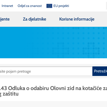
Intranet
Odjel za znanost
EU projekti
ijente
Za djelatnike
Korisne informacije
Pretraži
.43 Odluka o odabiru Olovni zid na kotačiće z
g zaštitu