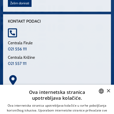
Želim donirati
KONTAKT PODACI
Centrala Firule
021 556 111
Centrala Križine
021 557 111
×
Spinčićeva 1, 21000 Split
Ova internetska stranica
Hrvatska
upotrebljava kolačiće.
CROATIAN
Ova internetska stranica upotrebljava kolačiće u svrhe poboljšanja
korisničkog iskustva. Uporabom internetske stranice prihvaćate sve
ENGLISH