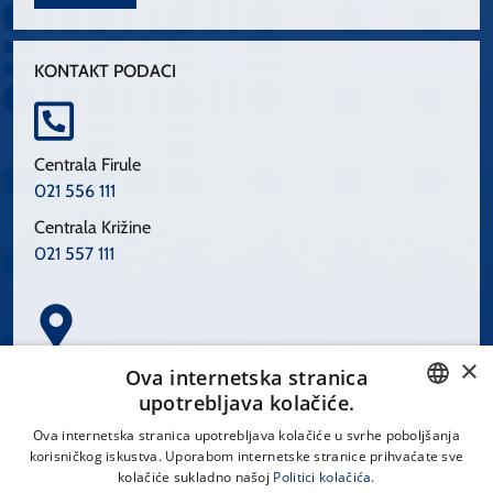
KONTAKT PODACI
Centrala Firule
021 556 111
Centrala Križine
021 557 111
×
Spinčićeva 1, 21000 Split
Ova internetska stranica
Hrvatska
upotrebljava kolačiće.
CROATIAN
Ova internetska stranica upotrebljava kolačiće u svrhe poboljšanja
korisničkog iskustva. Uporabom internetske stranice prihvaćate sve
ENGLISH
kolačiće sukladno našoj
Politici kolačića.
office@kbsplit.hr