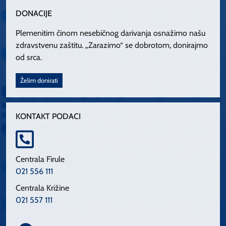
DONACIJE
Plemenitim činom nesebičnog darivanja osnažimo našu
zdravstvenu zaštitu. „Zarazimo“ se dobrotom, donirajmo
od srca.
Želim donirati
KONTAKT PODACI
Centrala Firule
021 556 111
Centrala Križine
021 557 111