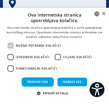
×
Spinčićeva 1, 21000 Split
Ova internetska stranica
Hrvatska
upotrebljava kolačiće.
CROATIAN
Ova internetska stranica upotrebljava kolačiće u svrhe poboljšanja
korisničkog iskustva. Uporabom internetske stranice prihvaćate sve
ENGLISH
kolačiće sukladno našoj
Politici kolačića.
office@kbsplit.hr
NUŽNO POTREBNI KOLAČIĆI
LINKOVI
IZVEDBENI KOLAČIĆI
CILJANI KOLAČIĆI
Uvjeti korištenja
FUNKCIONALNI KOLAČIĆI
Izjava o pristupačnosti
PRIHVATI SVE
ODBACI SVE
PRIKAŽI DETALJE
C
S
Sva prava pridržana KBC Split 2026.
Implementacija i dizajn:
Sistemi.hr