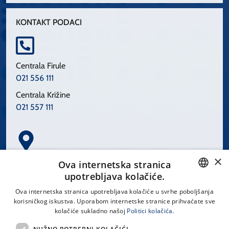
KONTAKT PODACI
Centrala Firule
021 556 111
Centrala Križine
021 557 111
×
Spinčićeva 1, 21000 Split
Ova internetska stranica
Hrvatska
upotrebljava kolačiće.
CROATIAN
Ova internetska stranica upotrebljava kolačiće u svrhe poboljšanja
korisničkog iskustva. Uporabom internetske stranice prihvaćate sve
ENGLISH
kolačiće sukladno našoj
Politici kolačića.
office@kbsplit.hr