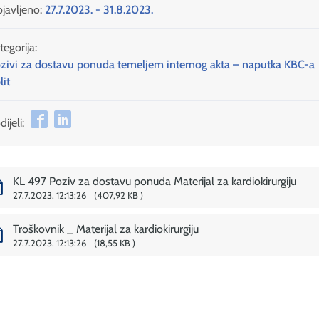
javljeno:
27.7.2023. - 31.8.2023.
tegorija:
zivi za dostavu ponuda temeljem internog akta – naputka KBC-a
lit
ijeli:
KL 497 Poziv za dostavu ponuda Materijal za kardiokirurgiju
27.7.2023. 12:13:26
407,92 KB
Troškovnik _ Materijal za kardiokirurgiju
27.7.2023. 12:13:26
18,55 KB