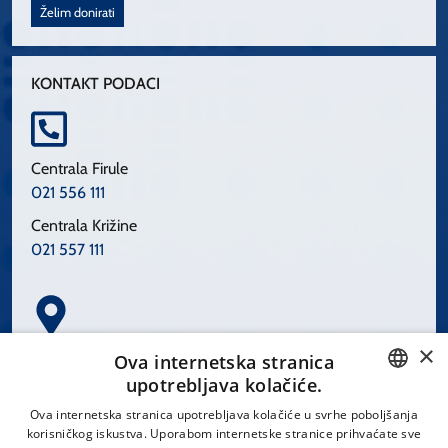
Želim donirati
KONTAKT PODACI
Centrala Firule
021 556 111
Centrala Križine
021 557 111
×
Spinčićeva 1, 21000 Split
Ova internetska stranica
Hrvatska
upotrebljava kolačiće.
CROATIAN
Ova internetska stranica upotrebljava kolačiće u svrhe poboljšanja
korisničkog iskustva. Uporabom internetske stranice prihvaćate sve
ENGLISH