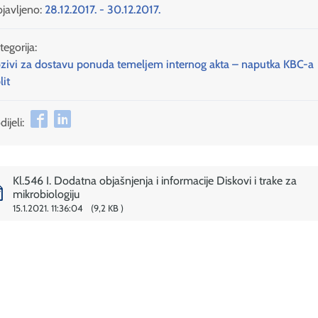
javljeno:
28.12.2017. - 30.12.2017.
tegorija:
zivi za dostavu ponuda temeljem internog akta – naputka KBC-a
lit
ijeli:
Kl.546 I. Dodatna objašnjenja i informacije Diskovi i trake za
mikrobiologiju
15.1.2021. 11:36:04
9,2 KB