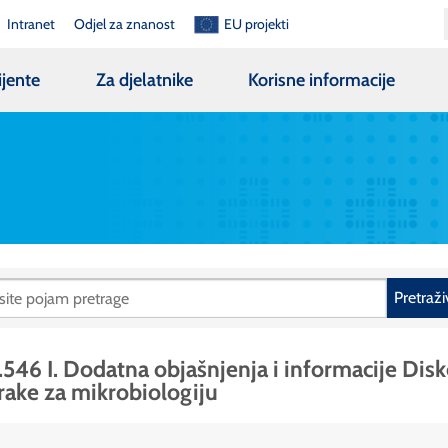
Intranet
Odjel za znanost
EU projekti
ijente
Za djelatnike
Korisne informacije
Pretraži
.546 I. Dodatna objašnjenja i informacije Disk
trake za mikrobiologiju