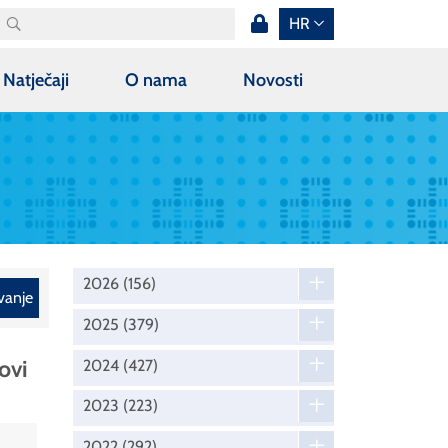
HR
Natječaji
O nama
Novosti
2026
(156)
vanje
2025
(379)
ovi
2024
(427)
2023
(223)
2022
(292)