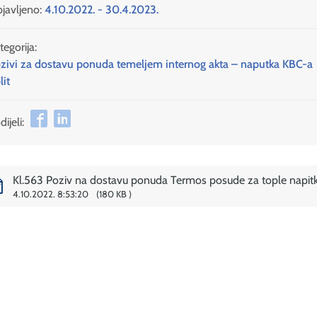
javljeno:
4.10.2022. - 30.4.2023.
tegorija:
zivi za dostavu ponuda temeljem internog akta – naputka KBC-a
lit
ijeli:
Kl.563 Poziv na dostavu ponuda Termos posude za tople napit
4.10.2022. 8:53:20
180 KB