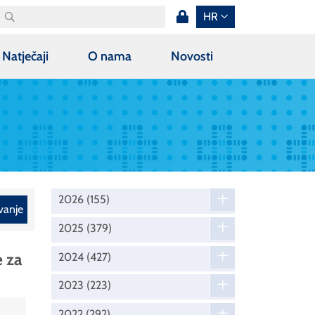
HR
Natječaji
O nama
Novosti
2026
(155)
vanje
2025
(379)
 za
2024
(427)
2023
(223)
2022
(292)