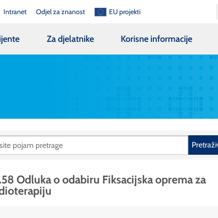
Intranet
Odjel za znanost
EU projekti
ijente
Za djelatnike
Korisne informacije
Pretraži
.58 Odluka o odabiru Fiksacijska oprema za
dioterapiju