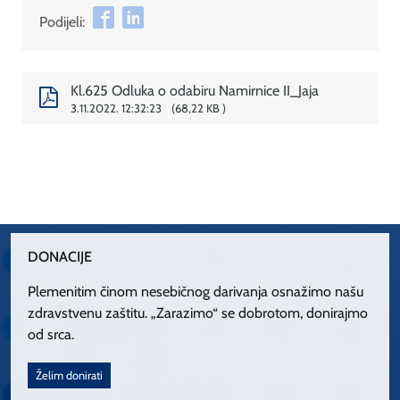
Podijeli:
Kl.625 Odluka o odabiru Namirnice II_Jaja
3.11.2022. 12:32:23
68,22 KB
DONACIJE
Plemenitim činom nesebičnog darivanja osnažimo našu
zdravstvenu zaštitu. „Zarazimo“ se dobrotom, donirajmo
od srca.
Želim donirati