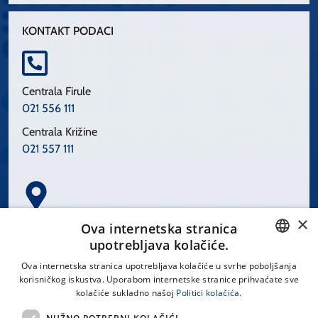
KONTAKT PODACI
Centrala Firule
021 556 111
Centrala Križine
021 557 111
×
Spinčićeva 1, 21000 Split
Ova internetska stranica
Hrvatska
upotrebljava kolačiće.
CROATIAN
Ova internetska stranica upotrebljava kolačiće u svrhe poboljšanja
korisničkog iskustva. Uporabom internetske stranice prihvaćate sve
ENGLISH
kolačiće sukladno našoj
Politici kolačića.
office@kbsplit.hr