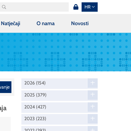
HR
Natječaji
O nama
Novosti
2026
(154)
vanje
2025
(379)
aja
2024
(427)
2023
(223)
2022
(292)