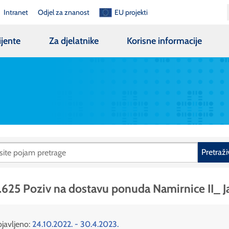
Intranet
Odjel za znanost
EU projekti
ijente
Za djelatnike
Korisne informacije
Pretraži
.625 Poziv na dostavu ponuda Namirnice II_ J
javljeno:
24.10.2022. - 30.4.2023.