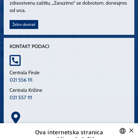
zdravstvenu zaštitu. „Zarazimo“ se dobrotom, donirajmo
od srca.
Želim donirati
KONTAKT PODACI
Centrala Firule
021 556 111
Centrala Križine
021 557 111
×
Spinčićeva 1, 21000 Split
Ova internetska stranica
Hrvatska