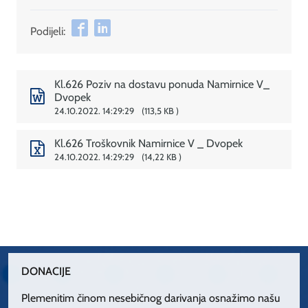
Podijeli:
Kl.626 Poziv na dostavu ponuda Namirnice V_
Dvopek
24.10.2022. 14:29:29
113,5 KB
Kl.626 Troškovnik Namirnice V _ Dvopek
24.10.2022. 14:29:29
14,22 KB
DONACIJE
Plemenitim činom nesebičnog darivanja osnažimo našu