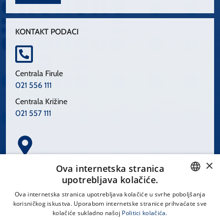
KONTAKT PODACI
Centrala Firule
021 556 111
Centrala Križine
021 557 111
×
Spinčićeva 1, 21000 Split
Ova internetska stranica
Hrvatska
upotrebljava kolačiće.
CROATIAN
Ova internetska stranica upotrebljava kolačiće u svrhe poboljšanja
korisničkog iskustva. Uporabom internetske stranice prihvaćate sve
ENGLISH
kolačiće sukladno našoj
Politici kolačića.
office@kbsplit.hr