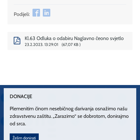
Podijeli:
Kl.63 Odluka o odabiru Naglavno čeono svjetlo
23.2.2023. 13:29:01
67,07 KB
DONACIJE
Plemenitim činom nesebičnog darivanja osnažimo našu
zdravstvenu zaštitu. „Zarazimo“ se dobrotom, donirajmo
od srca.
Želim donirati