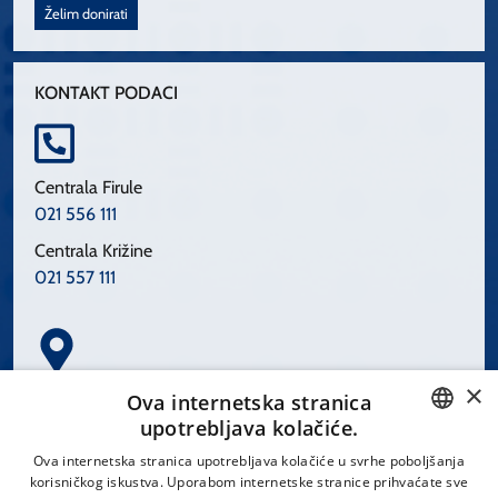
Želim donirati
KONTAKT PODACI
Centrala Firule
021 556 111
Centrala Križine
021 557 111
×
Spinčićeva 1, 21000 Split
Ova internetska stranica
Hrvatska
upotrebljava kolačiće.
CROATIAN
Ova internetska stranica upotrebljava kolačiće u svrhe poboljšanja
korisničkog iskustva. Uporabom internetske stranice prihvaćate sve
ENGLISH