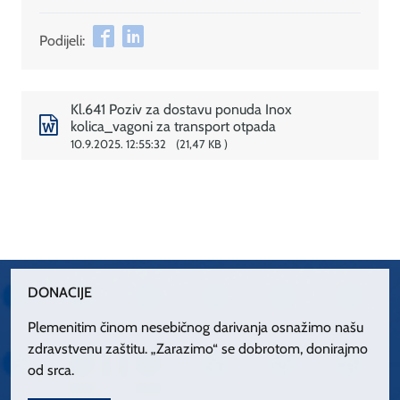
Podijeli:
Kl.641 Poziv za dostavu ponuda Inox
kolica_vagoni za transport otpada
10.9.2025. 12:55:32
21,47 KB
DONACIJE
Plemenitim činom nesebičnog darivanja osnažimo našu
zdravstvenu zaštitu. „Zarazimo“ se dobrotom, donirajmo
od srca.