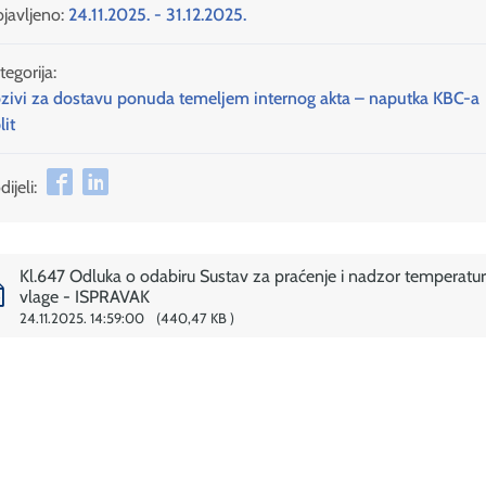
javljeno:
24.11.2025. - 31.12.2025.
tegorija:
zivi za dostavu ponuda temeljem internog akta – naputka KBC-a
lit
ijeli:
Kl.647 Odluka o odabiru Sustav za praćenje i nadzor temperatur
vlage - ISPRAVAK
24.11.2025. 14:59:00
440,47 KB