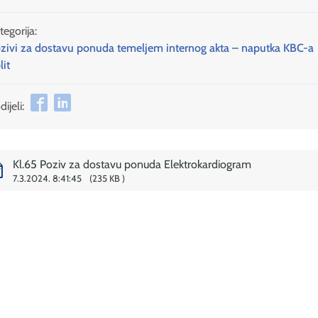
tegorija:
zivi za dostavu ponuda temeljem internog akta – naputka KBC-a
lit
ijeli:
Kl.65 Poziv za dostavu ponuda Elektrokardiogram
7.3.2024. 8:41:45
235 KB