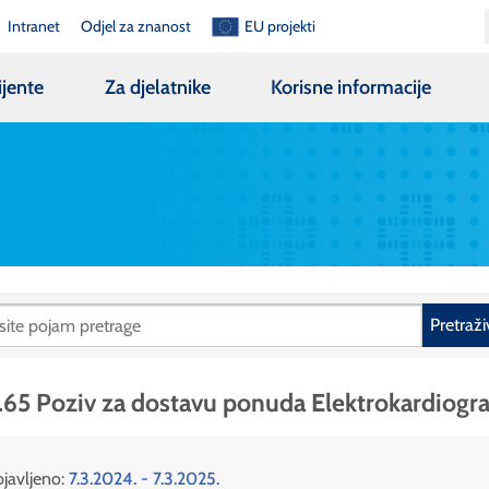
Intranet
Odjel za znanost
EU projekti
ijente
Za djelatnike
Korisne informacije
Pretraži
.65 Poziv za dostavu ponuda Elektrokardiog
javljeno:
7.3.2024. - 7.3.2025.