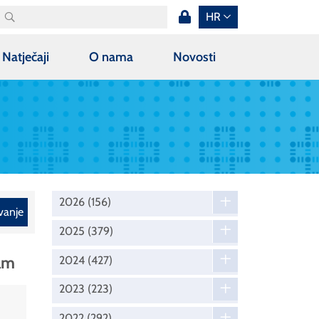
HR
Natječaji
O nama
Novosti
2026
(156)
vanje
2025
(379)
ram
2024
(427)
2023
(223)
2022
(292)